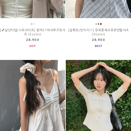
[💕살안타템/스트라이프] 썸머ST여리루즈핏셔
[잘록핏/빈티지🤍] 뮤트톤체크포켓반팔셔츠
츠 (2color)
(3color)
28,900
28,900