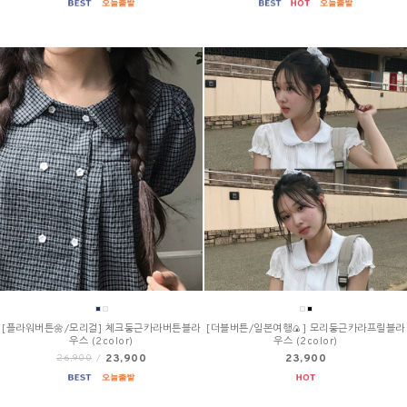
[플라워버튼🌼/모리걸] 체크둥근카라버튼블라
[더블버튼/일본여행🍙] 모리둥근카라프릴블라
우스 (2color)
우스 (2color)
23,900
23,900
26,900
/