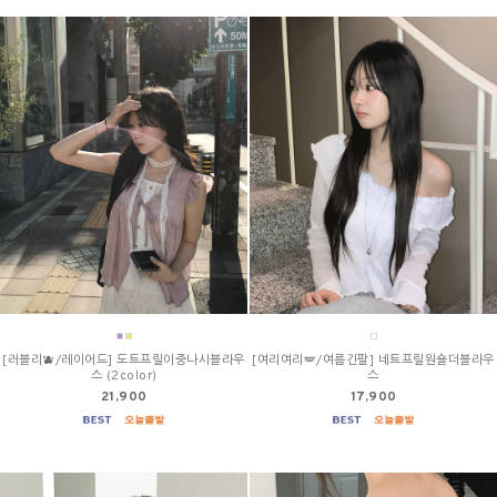
[러블리🫐/레이어드] 도트프릴이중나시블라우
[여리여리🪽/여름긴팔] 네트프릴원숄더블라우
스 (2color)
스
21,900
17,900