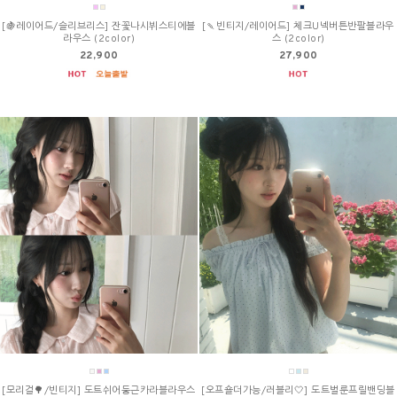
[🍇레이어드/슬리브리스] 잔꽃나시뷔스티에블
[🍡빈티지/레이어드] 체크U넥버튼반팔블라우
라우스 (2color)
스 (2color)
22,900
27,900
[모리걸🌳/빈티지] 도트쉬어둥근카라블라우스
[오프숄더가능/러블리🤍] 도트벌룬프릴밴딩블