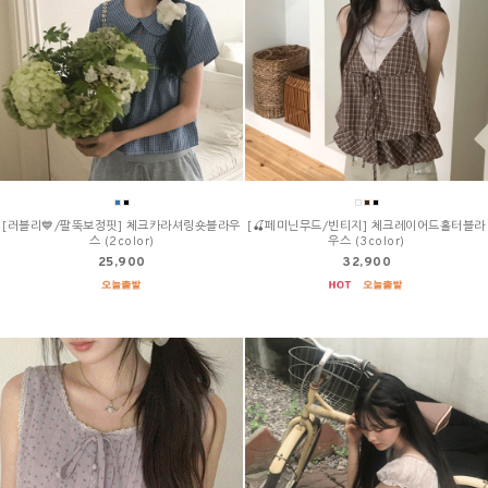
[러블리💙/팔뚝보정핏] 체크카라셔링숏블라우
[🍒페미닌무드/빈티지] 체크레이어드홀터블라
스 (2color)
우스 (3color)
25,900
32,900