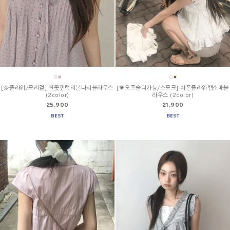
[🌼플라워/모리걸] 잔꽃핀턱리본나시블라우스
[💗오프숄더가능/스모크] 쉬폰플라워캡소매블
(2color)
라우스 (2color)
25,900
21,900