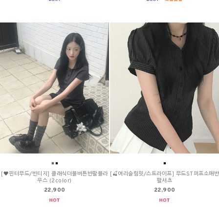
[🖤핀터무드/빈티지] 클래식더블버튼반팔블라
[🍒여리슬림핏/스트라이프] 무드ST퍼프소매반
우스 (2color)
팔셔츠
22,900
22,900