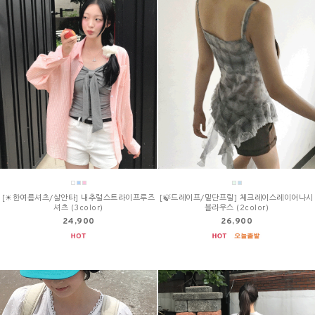
[☀한여름셔츠/살안타] 내추럴스트라이프루즈
[🍃드레이프/밑단프릴] 체크레이스레이어나시
셔츠 (3color)
블라우스 (2color)
24,900
26,900