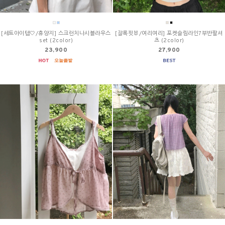
[세트아이템🤍/휴양지] 스크런치나시블라우스
[잘록핏🐰/여리여리] 포켓슬림라인7부반팔셔
set (2color)
츠 (2color)
23,900
27,900