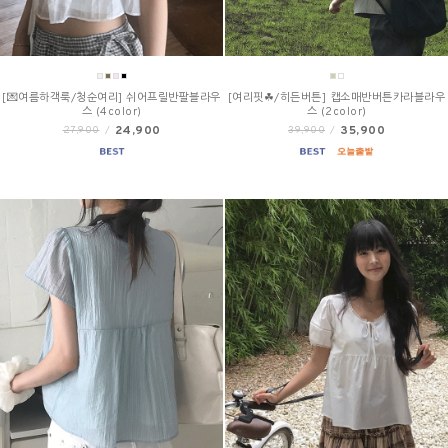
[💌여름하객룩/청순여리] 쉬어프릴반팔블라우
[여리핏☘/히든버튼] 캡소매반버튼카라블라우
스 (4color)
스 (2color)
24,900
35,900
27,900
/
39,900
/