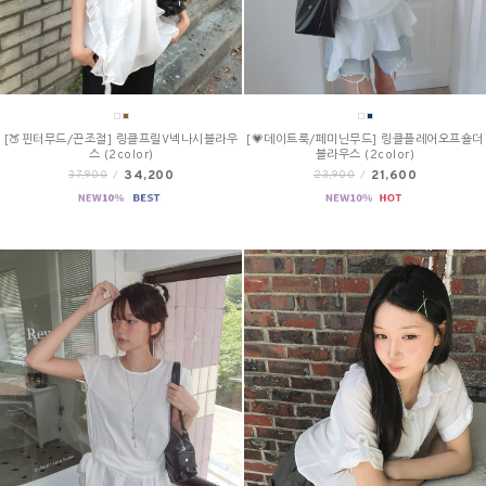
[🍑핀터무드/끈조절] 링클프릴V넥나시블라우
[💗데이트룩/페미닌무드] 링클플레어오프숄더
스 (2color)
블라우스 (2color)
34,200
21,600
37,900
/
23,900
/