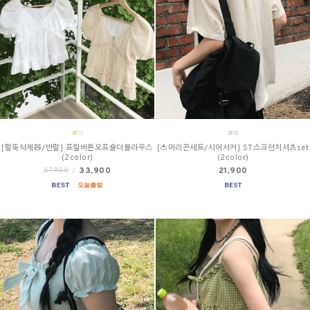
[팔뚝삭제🧸/반팔] 프릴버튼오프숄더블라우스
[🍅머리끈세트/시어서커] ST스크런치셔츠set
(2color)
(2color)
33,900
21,900
37,900
/