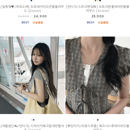
[일체형🖤/퍼프소매] 도트레이어드반팔블라우
[빈티지/스모크밴딩🧸] 도트리본플레어반팔블
스 (2color)
라우스 (3color)
24,900
25,900
26,900
/
[여름원단🐬/빈티지] 시어서커체크절개반팔셔
[🤎빈티지/리본스트랩] 체크시스루레이어드블