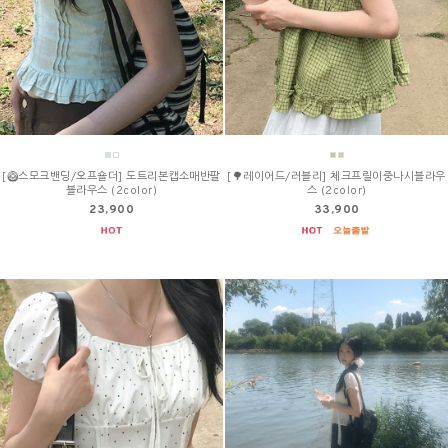
[🥝스모크밴딩/오프숄더] 도트리본캡소매반팔
[🌳레이어드/러블리] 체크프릴이중나시블라우
블라우스 (2color)
스 (2color)
23,900
33,900