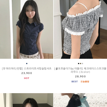
[🐰여리여리/반팔] 스트라이프셔링슬림셔츠
[🩰오프숄더가능/러블리] 체크레이스스모크블
라우스 (3color)
23,900
28,900