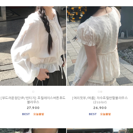
[부드러운원단💭/빈티지] 프릴레이스버튼후드
[여리핏🐰/여름] 자수프릴반팔블라우스
블라우스
(2color)
27,900
26,900