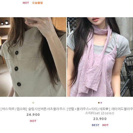
[바스락💭/캡소매] 슬림사선버튼셔츠블라우스
[반팔+블라우스+타이/세트🤎] 레이어드블라우
스타이set (2color)
24,900
23,900