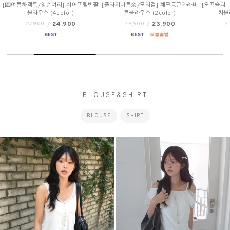
[플라워버튼🌼/모리걸] 체크둥근카라버
[오프숄더+반팔/에겐녀🤍] 도트스크런
[여리핏☘/
튼블라우스 (2color)
치블라우스set (3color)
블
23,900
21,900
26,900
/
24,900
/
3
BLOUSE&SHIRT
BLOUSE
SHIRT