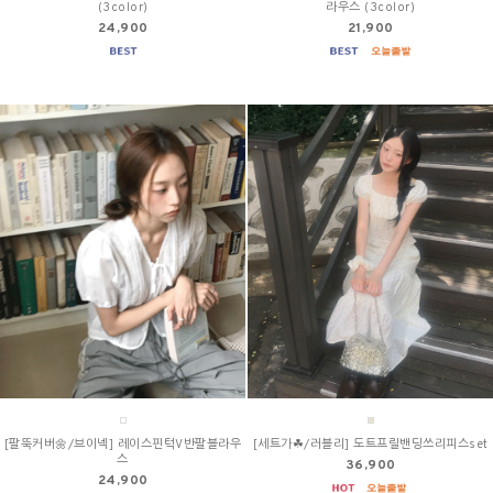
(3color)
라우스 (3color)
24,900
21,900
[팔뚝커버🌼/브이넥] 레이스핀턱V반팔블라우
[세트가☘/러블리] 도트프릴밴딩쓰리피스set
스
36,900
24,900