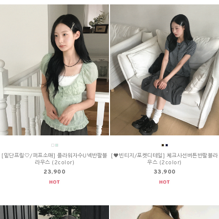
[밑단프릴🤍/퍼프소매] 플라워자수U넥반팔블
[🖤빈티지/포켓디테일] 체크사선버튼반팔블라
라우스 (2color)
우스 (2color)
23,900
33,900