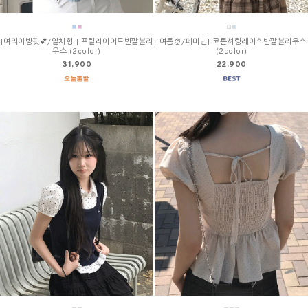
[여리아방핏💕/일체형!] 프릴레이어드반팔블라
[여름🍨/페미닌] 코튼셔링레이스반팔블라우스
우스 (2color)
(2color)
31,900
22,900