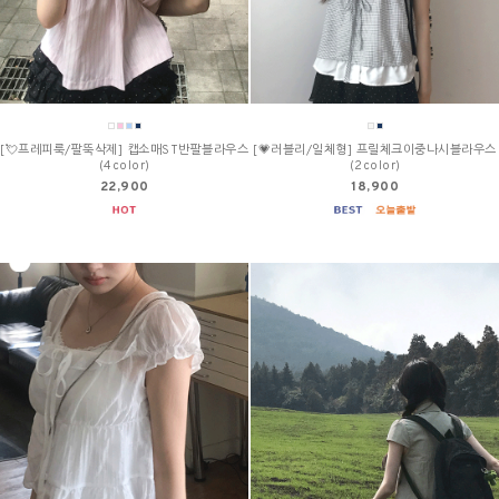
[💘프레피룩/팔뚝삭제] 캡소매ST반팔블라우스
[💗러블리/일체형] 프릴체크이중나시블라우스
(4color)
(2color)
22,900
18,900