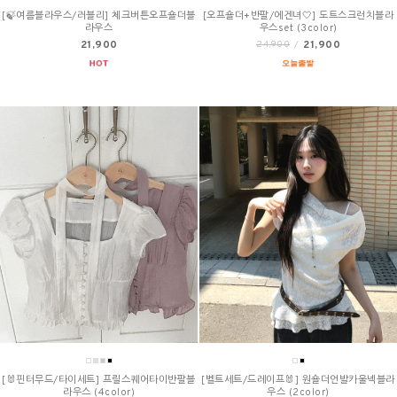
[🍃여름블라우스/러블리] 체크버튼오프숄더블
[오프숄더+반팔/에겐녀🤍] 도트스크런치블라
라우스
우스set (3color)
21,900
21,900
24,900
/
[🐰핀터무드/타이세트] 프릴스퀘어타이반팔블
[벨트세트/드레이프🐰] 원숄더언발카울넥블라
라우스 (4color)
우스 (2color)