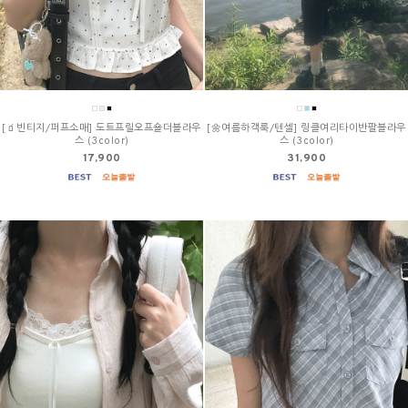
[🧃빈티지/퍼프소매] 도트프릴오프숄더블라우
[🌼여름하객룩/텐셀] 링클여리타이반팔블라우
스 (3color)
스 (3color)
17,900
31,900