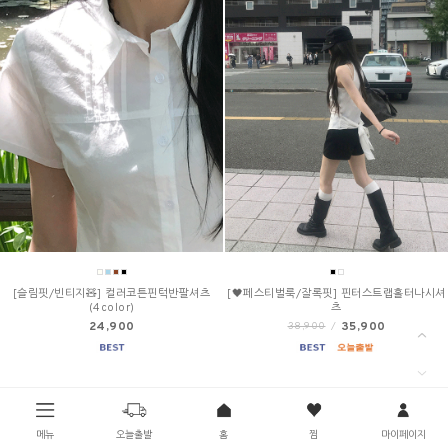
[슬림핏/빈티지🧸] 컬러코튼핀턱반팔셔츠
[🖤페스티벌룩/잘록핏] 핀터스트랩홀터나시셔
(4color)
츠
24,900
35,900
38,900
/
메뉴
오늘출발
홈
찜
마이페이지