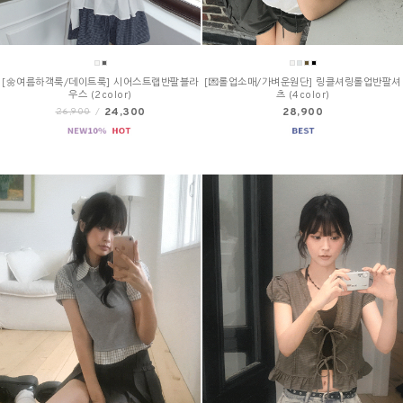
[🌼여름하객룩/데이트룩] 시어스트랩반팔블라
[💌롤업소매/가벼운원단] 링클셔링롤업반팔셔
우스 (2color)
츠 (4color)
24,300
28,900
26,900
/