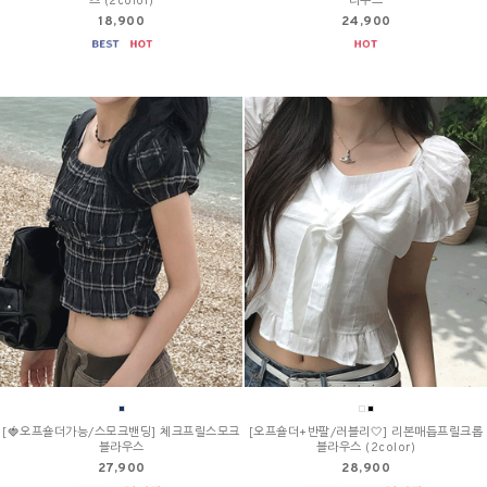
츠 (2color)
라우스
18,900
24,900
[🍓오프숄더가능/스모크밴딩] 체크프릴스모크
[오프숄더+반팔/러블리🤍] 리본매듭프릴크롭
블라우스
블라우스 (2color)
27,900
28,900