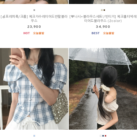
[🍏프레피룩/크롭] 체크자수레이어드반팔블라
[🤎나시+블라우스세트!/빈티지] 체크홀터넥레
우스
이어드블라우스 (2color)
23,900
34,900