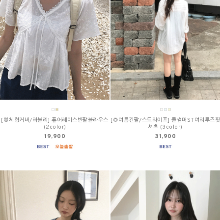
[🐰체형커버/러블리] 퓨어레이스반팔블라우스
[🌻여름긴팔/스트라이프] 쿨썸머ST여리루즈핏
(2color)
셔츠 (3color)
19,900
31,900