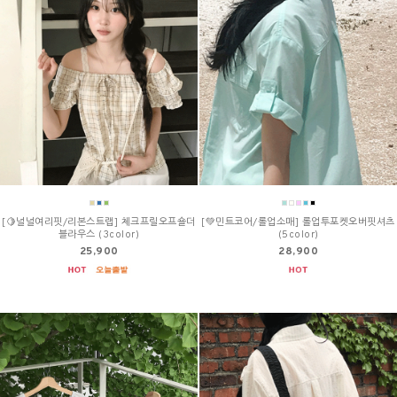
[🍋널널여리핏/리본스트랩] 체크프릴오프숄더
[💚민트코어/롤업소매] 롤업투포켓오버핏셔츠
블라우스 (3color)
(5color)
25,900
28,900