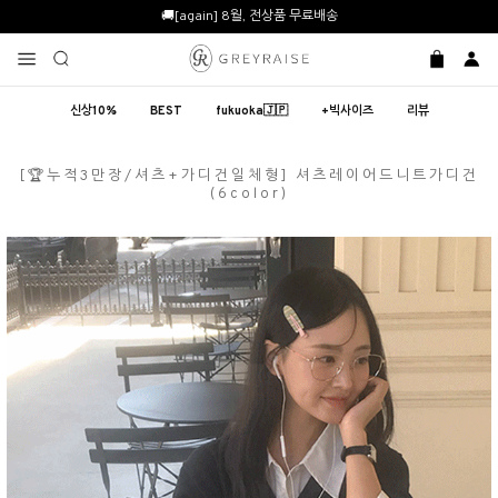
🚚[again] 8월, 전상품 무료배송
신상10%
BEST
fukuoka🇯🇵
+빅사이즈
리뷰
[🏆누적3만장/셔츠+가디건일체형] 셔츠레이어드니트가디건
(6color)