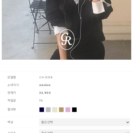
모델명
CH-11018
소비자가
35,900
판매가
33,900
적립금
1%
컬러뷰
색상