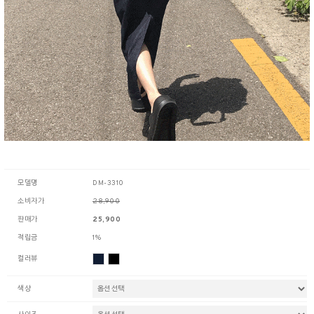
모델명
DM-3310
소비자가
28,900
판매가
25,900
적립금
1%
컬러뷰
색상