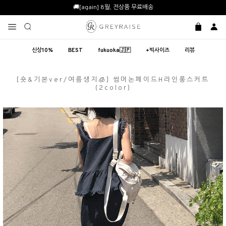
🚚[again] 8월, 전상품 무료배송
신상10%
BEST
fukuoka🇯🇵
+빅사이즈
리뷰
[숏&기본ver/여름생지🧊] 썸머논페이드H라인롱스커트
(2color)