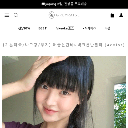
🚚[again] 8월, 전상품 무료배송
신상10%
BEST
fukuoka🇯🇵
+빅사이즈
리뷰
[기본티💜/나그랑/무지] 래글런랍바R넥크롭반팔티 (4color)