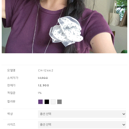
모델명
CH-12662
소비자가
14,900
판매가
12,900
적립금
1%
컬러뷰
색상
사이즈