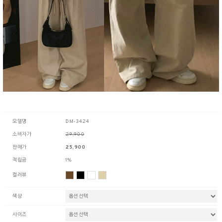
모델명
DM-3424
소비자가
29,900
판매가
25,900
적립금
1%
컬러뷰
색상
사이즈