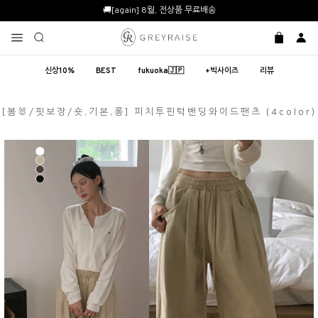
🚚[again] 8월, 전상품 무료배송
신상10%
BEST
fukuoka🇯🇵
+빅사이즈
리뷰
[봄🐰/핏보장/숏,기본,롱] 피치투핀턱밴딩와이드팬츠 (4color)