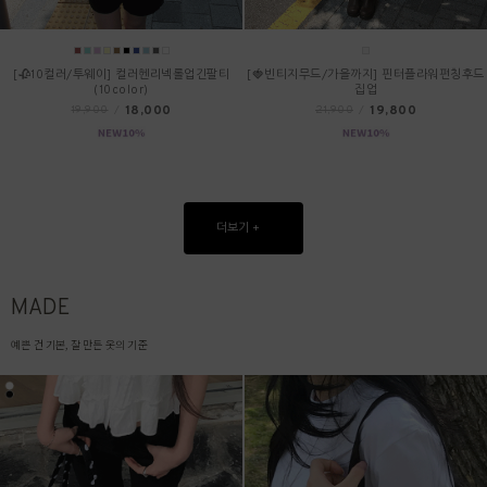
[🥀10컬러/투웨이] 컬러헨리넥롤업긴팔티
[🍓빈티지무드/가을까지] 핀터플라워펀칭후드
(10color)
집업
18,000
19,800
19,900
/
21,900
/
더보기 +
MADE
예쁜 건 기본, 잘 만든 옷의 기준