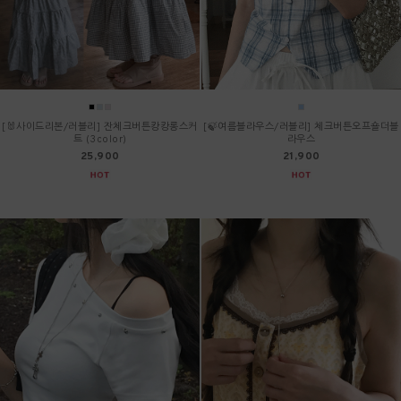
[🐰사이드리본/러블리] 잔체크버튼캉캉롱스커
[🍃여름블라우스/러블리] 체크버튼오프숄더블
트 (3color)
라우스
25,900
21,900