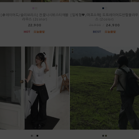
[🍇레이어드/슬리브리스] 잔꽃나시뷔스티에블
[일체형🖤/퍼프소매] 도트레이어드반팔블라우
라우스 (2color)
스 (2color)
22,900
24,900
26,900
/