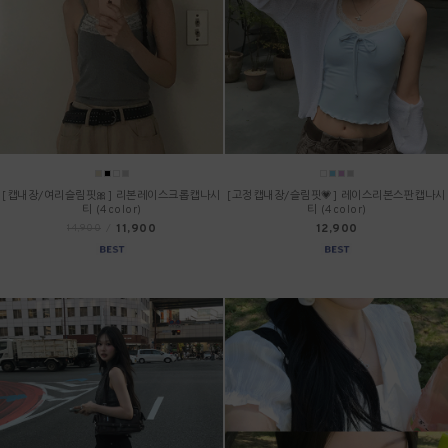
[캡내장/여리슬림핏🎀] 리본레이스크롭캡나시
[고정캡내장/슬림핏💗] 레이스리본스판캡나시
티 (4color)
티 (4color)
11,900
12,900
14,900
/