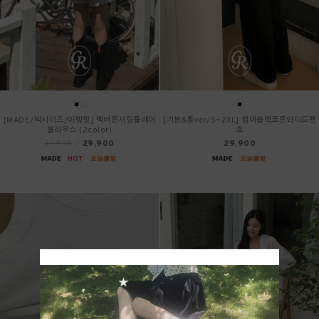
[MADE/빅사이즈/아방핏] 백버튼셔링플레어
[기본&롱ver/S~2XL] 썸머블랙코튼와이드팬
블라우스 (2color)
츠
29,900
29,900
32,900
/