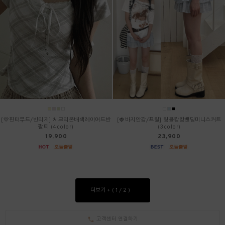
[💛핀터무드/빈티지] 체크리본배색레이어드반
[🍓바지안감/프릴] 링클캉캉밴딩미니스커트
팔티 (4color)
(3color)
19,900
23,900
더보기 + (
/
)
1
2
고객센터 연결하기