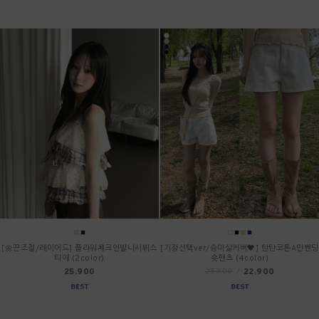
[🌼끈조절/레이어드] 플라워체크언발나시뷔스
[기장선택ver/승마살커버🖤] 탄탄코튼A인밴딩
티에 (2color)
숏팬츠 (4color)
25,900
22,900
25,900
/