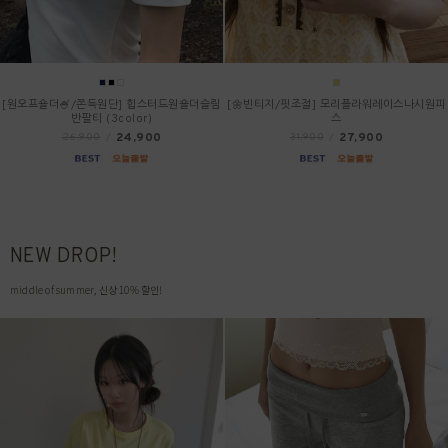
[원오프숄더🍧/쫀득원단] 힙스터드원숄더슬림
[🌼빈티지/핏조절] 모리플라워레이스나시원피
반팔티 (3color)
스
24,900
27,900
26,900
/
31,900
/
NEW DROP!
middle of summer, 신상 10% 할인!