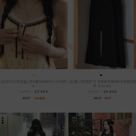
[🌼빈티지/핏조절] 모리플라워레이스나시원피
[숏,롱/스판쫀쫀🤍] 코튼로우세미부츠컷밴딩팬
스
츠 (2color)
27,900
29,900
31,900
/
32,900
/