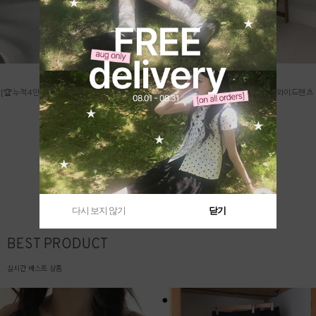
[🏆누적4만장/부유방커버/MADE] U넥골지슬
[~3XL/바스락🌿] 콜드핀턱뒷밴딩와이드팬츠
림나시티 (3color)
(3color)
11,900
39,900
14,900
/
더보기 +
다시 보지 않기
닫기
BEST PRODUCT
실시간 베스트 상품