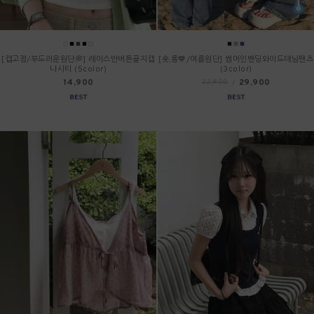
[캡고정/부드러운원단💭] 레이스반버튼골지캡
[숏,롱💙/여름원단] 썸머인밴딩와이드데님팬츠
나시티 (5color)
(3color)
14,900
29,900
32,900
/