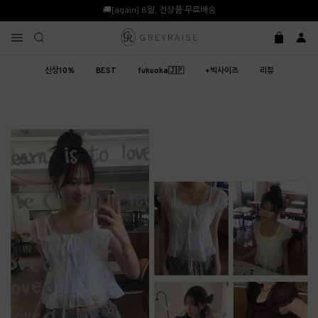
🚚[again] 8월, 전상품 무료배송
신상10%
BEST
fukuoka🇯🇵
+빅사이즈
리뷰