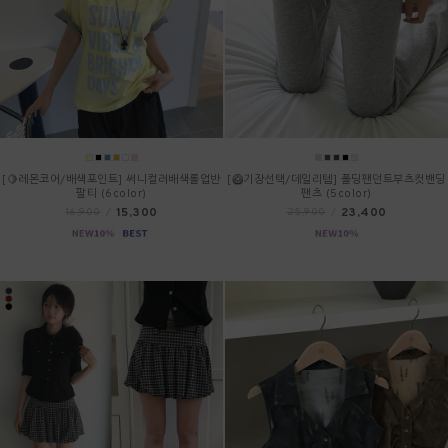
[🍋레몬코어/배색포인트] 써니컬러배색롤업반
[🥝기장선택/데일리템] 폴딩팬던트부츠컷밴딩
팔티 (6color)
팬츠 (5color)
15,300
23,400
16,900
/
25,900
/