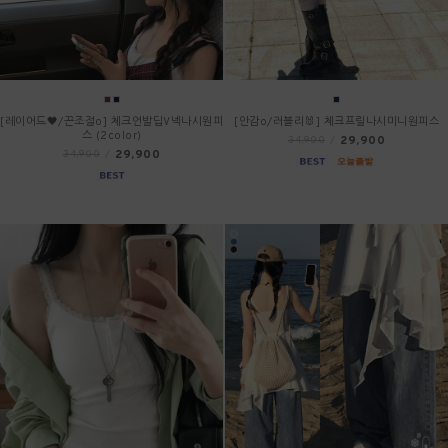
[레이어드🖤/끈조절o] 체크언발딥V넥나시원피
[안감o/러블리🐰] 체크프릴나시미니원피스
스 (2color)
29,900
34,900
/
29,900
34,900
/