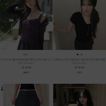
[이너추천/플라워패턴🥀] 페미닌무드레이스나
[🥀페미닌무드/슬림핏] 찰랑여리핏카울넥반팔
시티 (3color)
티 (3color)
12,900
21,900