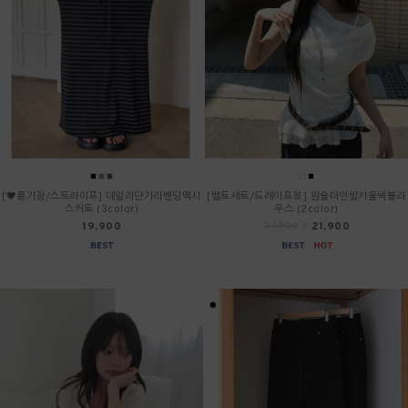
[🖤롱기장/스트라이프] 데일리단가라밴딩맥시
[벨트세트/드레이프🐰] 원숄더언발카울넥블라
스커트 (3color)
우스 (2color)
19,900
21,900
24,900
/