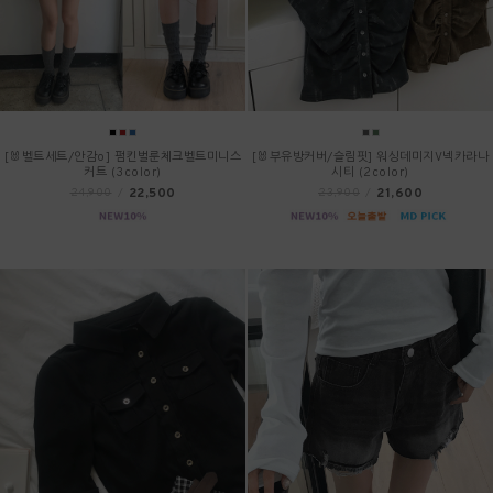
[🐰벨트세트/안감o] 펌킨벌룬체크벨트미니스
[🐰부유방커버/슬림핏] 워싱데미지V넥카라나
커트 (3color)
시티 (2color)
22,500
21,600
24,900
/
23,900
/