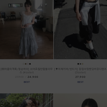
[💌여름하객룩/청순여리] 쉬어프릴반팔블라우
[🌳하체커버/빈티지] 캉캉셔링밴딩버뮤다팬츠
스 (4color)
(3color)
24,900
27,900
27,900
/