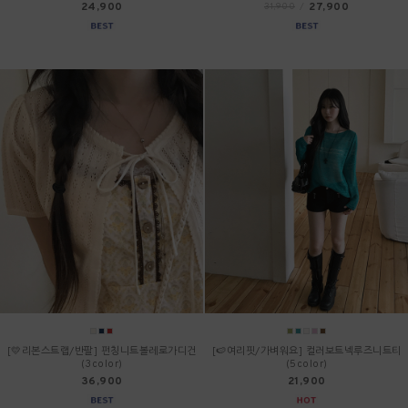
24,900
27,900
31,900
/
[💛리본스트랩/반팔] 펀칭니트볼레로가디건
[🍉여리핏/가벼워요] 컬러보트넥루즈니트티
(3color)
(5color)
36,900
21,900