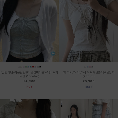
[살안타템/여름원단💙] 쿨썸머라운드넥니트가
[🐰키치/여리무드] 도트셔링볼레로반팔티
디건 (10color)
(4color)
24,900
23,900