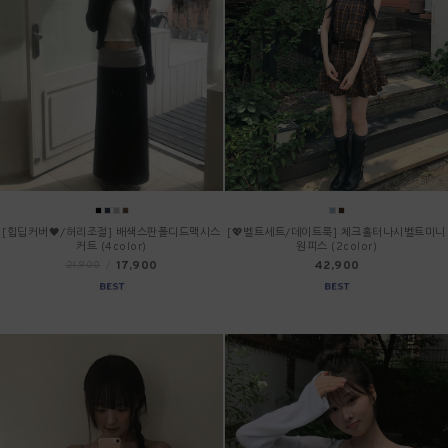
[힙딥커버🖤/허리조절] 배색스판폴디드맥시스
[💖벨트세트/데이트룩] 체크홀터나시벨트미니
커트 (4color)
원피스 (2color)
17,900
42,900
21,900
/