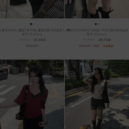
[🍇핀터무드/롤업7부소매] 롤업버튼카라슬림7
[📷빈티지/데미지디테일] 커팅더블버튼데님숏
부티 (2color)
팬츠 (2color)
21,600
20,700
23,900
/
22,900
/