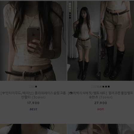
[🌹빈티지무드/페미닌] 플라워레이스슬림크롭
[📷허벅지삭제핏/벨트세트] 컬러코튼롤업벨트
반팔티 (3color)
숏팬츠 (7color)
17,900
27,900