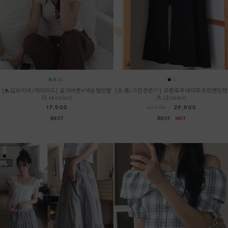
[🐬딥브이넥/레이어드] 골지버튼V넥슬림반팔
[숏,롱/스판쫀쫀🤍] 코튼로우세미부츠컷밴딩팬
티 (4color)
츠 (2color)
17,900
29,900
32,900
/