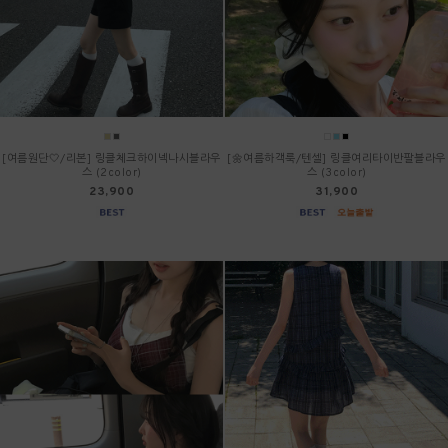
[여름원단🤍/리본] 링클체크하이넥나시블라우
[🌼여름하객룩/텐셀] 링클여리타이반팔블라우
스 (2color)
스 (3color)
23,900
31,900