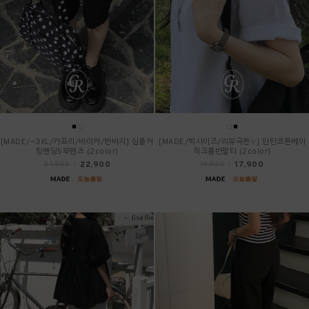
[MADE/~3XL/카프리/바이커/반바지] 심플커
[MADE/빅사이즈/리뷰극찬✨] 탄탄코튼베이
팅밴딩5부팬츠 (2color)
직크롭반팔티 (2color)
22,900
17,900
24,900
/
19,900
/