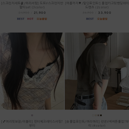
[스크런치세트🩰/허리셔링] 도트V스크런치반
[여름까지🌳/밑단포인트!] 롤업카고뒷밴딩와이
팔티set (3color)
드팬츠 (2color)
21,900
33,900
24,900
/
36,900
/
[💕여리핏보장/러블리] 핀터체크레이스셔링7
[🌼롤업포인트/여리여리] 린넨V넥버튼롤업7부
부티
티 (4color)