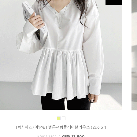
[빅사이즈/아방핏] 벌룬셔링플레어블라우스 (2color)