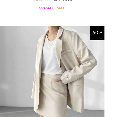
KRW 12,900
KRW 32,100
/
60%