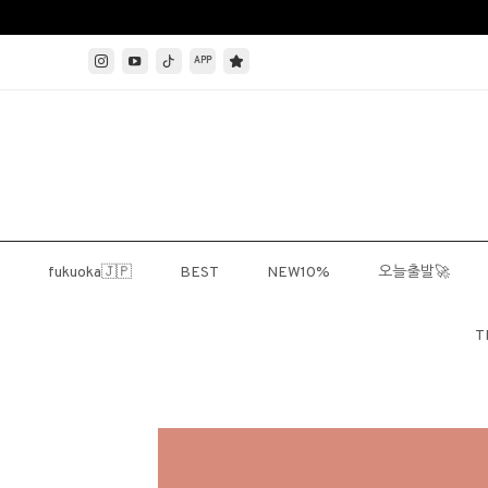
APP
fukuoka🇯🇵
BEST
NEW10%
오늘출발🚀
T