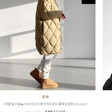
[겨울필수템🔥/빅사이즈] 베이직라운드롱패딩점퍼 (2color)