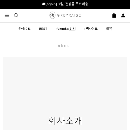
🚚[again] 8월, 전상품 무료배송
신상10%
BEST
fukuoka🇯🇵
+빅사이즈
리뷰
About