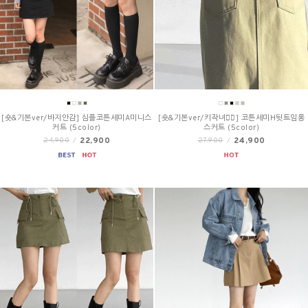
[숏&기본ver/바지안감] 심플코튼세미A미니스
[숏&기본ver/키작녀🙆‍♀️] 코튼세미H뒷트임롱
커트 (5color)
스커트 (5color)
22,900
24,900
24,900
/
27,900
/