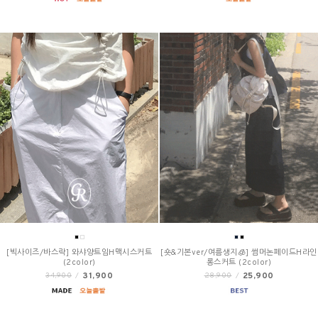
[빅사이즈/바스락] 와샤양트임H맥시스커트
[숏&기본ver/여름생지🧊] 썸머논페이드H라인
(2color)
롱스커트 (2color)
31,900
25,900
34,900
/
28,900
/