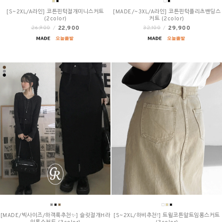
[S~2XL/A라인] 코튼핀턱절개미니스커트
[MADE/~3XL/A라인] 코튼핀턱플리츠밴딩스
(2color)
커트 (2color)
22,900
29,900
26,900
/
32,100
/
[MADE/빅사이즈/하객룩추천✨] 슬릿절개H라
[S~2XL/하비추천!] 트윌코튼앞트임롱스커트