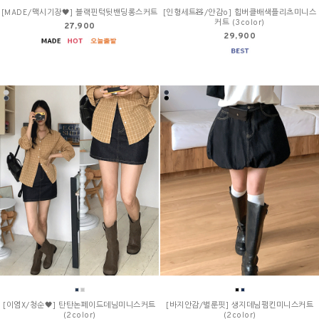
[MADE/맥시기장🖤] 블랙핀턱뒷밴딩롱스커트
[인형세트🧸/안감o] 힙버클배색플리츠미니스
커트 (3color)
27,900
29,900
[이염X/청순🖤] 탄탄논페이드데님미니스커트
[바지안감/벌룬핏] 생지데님펌킨미니스커트
(2color)
(2color)