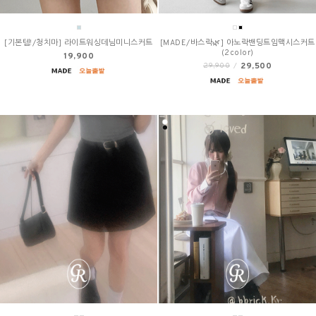
[기본템!/청치마] 라이트워싱데님미니스커트
[MADE/바스락🌿] 아노락밴딩트임맥시스커트
(2color)
19,900
29,500
29,900
/