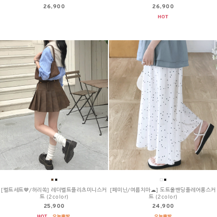
26,900
26,900
[벨트세트🤎/허리쏙] 레더벨트플리츠미니스커
[페미닌/여름치마☁] 도트올밴딩플레어롱스커
트 (2color)
트 (2color)
25,900
24,900