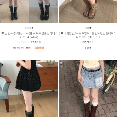
[💖밑단프릴/밴딩스트링] 로우프릴밴딩미니스
[🖤바지안감/하트포인트] 팬던트밴딩플레어미
커트 (4color)
니스커트 (3color)
17,100
22,900
18,900
/