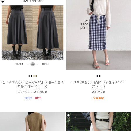
[봄까지💌/숏&기본ver/A라인] 어텀무드플리
[~3XL/백슬릿] 깅엄체크뒷밴딩H스커트
츠롱스커트 (4color)
(2color)
23,900
24,900
26,900
/