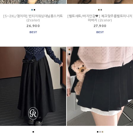
[S~2XL/청치마] 빈티지워싱데님롱스커트
[벨트세트/바지안감🖤] 체크맞주름벨트미니치
(2color)
마바지 (2color)
26,900
27,900