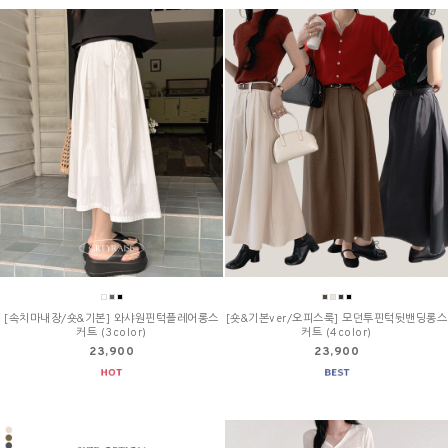
[속치마내장/숏&기본] 와샤원핀턱플레어롱스
[숏&기본ver/오피스룩] 모던투핀턱뒷밴딩롱스
커트 (3color)
커트 (4color)
23,900
23,900