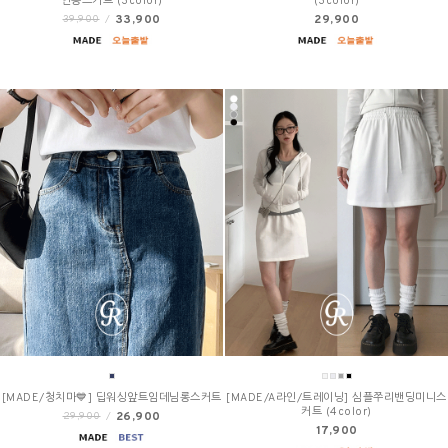
인롱스커트 (3color)
(3color)
33,900
29,900
39,900
/
[MADE/청치마💙] 딥워싱앞트임데님롱스커트
[MADE/A라인/트레이닝] 심플쭈리밴딩미니스
커트 (4color)
26,900
29,900
/
17,900