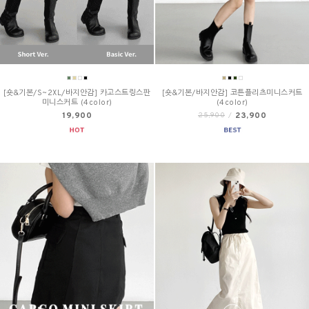
[숏&기본/S~2XL/바지안감] 카고스트링스판
[숏&기본/바지안감] 코튼플리츠미니스커트
미니스커트 (4color)
(4color)
19,900
23,900
25,900
/