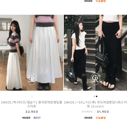
[MADE/빅사이즈/청순🤍] 퓨어핀턱뒷밴딩롱
[MADE/~5XL/시스루] 무드짜임밴딩니트스커
스커트
트 (2color)
32,900
31,900
34,900
/