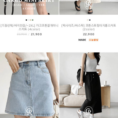
[기장선택/바지안감/~2XL] 카고코튼절개미니
[빅사이즈/바스락] 코튼스트링이지롱스커트
스커트 (4color)
(2color)
21,900
22,900
23,900
/