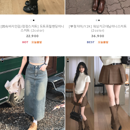
[💌속바지안감/캉캉스커트] 도트프릴밴딩미니
[💙청치마/Y2K] 워싱카고데님미니스커트
스커트 (2color)
(2color)
22,900
36,900