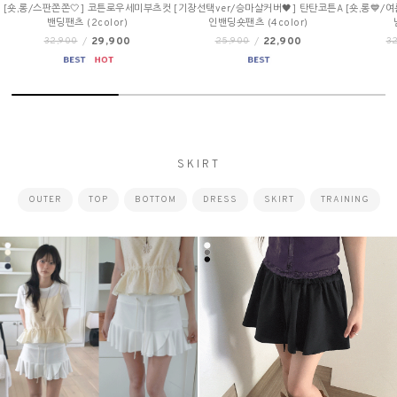
컷
[기장선택ver/승마살커버🖤] 탄탄코튼A
[숏,롱💙/여름원단] 썸머인밴딩와이드데
[MADE/~
인밴딩숏팬츠 (4color)
님팬츠 (3color)
트
22,900
29,900
25,900
/
32,900
/
3
SKIRT
OUTER
TOP
BOTTOM
DRESS
SKIRT
TRAINING