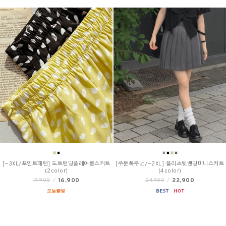
[~3XL/포인트패턴] 도트밴딩플레어롱스커트
[주문폭주📈/~2XL] 플리츠뒷밴딩미니스커트
(2color)
(4color)
16,900
22,900
19,900
/
24,900
/